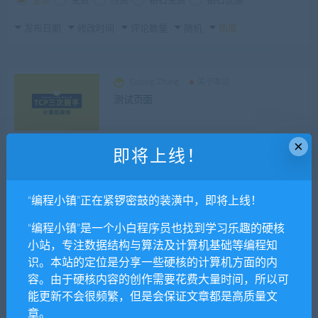
全部
免费
付费
钻石免费
钻石优惠
发布日期
修改时间
评论数量
随机
热度
Coding Zhang
关于本站
测试页面
×
即将上线！
Coding Zhang
关于本站
建立本站的一些感悟
“编程小镇”正在紧锣密鼓的装潢中，即将上线！
“编程小镇”是一个小白程序员也找到学习乐趣的硬核
Coding Zhang
计算机网络
小站，专注数据结构与算法及计算机基础等编程知
计算机网络 分类简介
识。本站的定位是分享一些硬核的计算机方面的内
容。由于硬核内容的创作需要花费大量时间，所以可
能更新不会很频繁，但是会保证文章都是高质量文
章。
Coding Zhang
数据结构