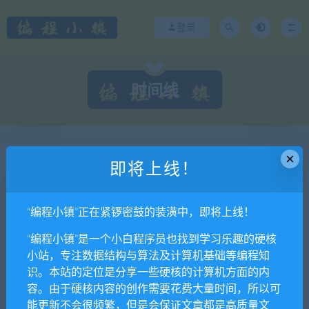
登录
时间线
×
24日
关于本站
即将上线！
24日
数据结构 分类简介
“编程小镇”正在紧锣密鼓的装潢中，即将上线！
19日
建立本站的一些感悟
1评论
14日
测试页面
53评论
“编程小镇”是一个小白程序员也找到学习乐趣的硬核
14日
计算机网络 分类简介
小站，专注数据结构与算法及计算机基础等编程知
识。本站的定位是分享一些硬核的计算机方面的内
容。由于硬核内容的创作需要花费大量时间，所以可
能更新不会很频繁，但是会保证文章都是高质量文