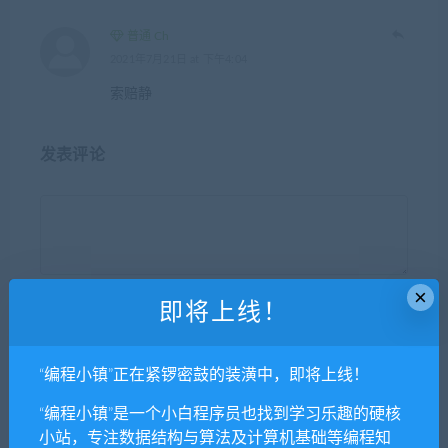
普通 Ch
2021年7月21日 at 下午4:04
索赔静
发表评论
×
即将上线！
昵称*
“编程小镇”正在紧锣密鼓的装潢中，即将上线！
E-mail*
“编程小镇”是一个小白程序员也找到学习乐趣的硬核
小站，专注数据结构与算法及计算机基础等编程知