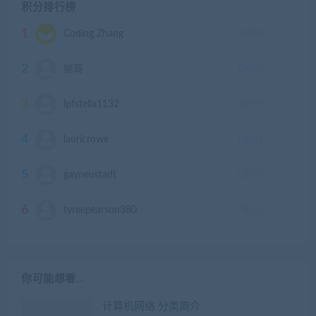
积分排行榜
1
Coding Zhang
24
积分
2
姚哥
0
积分
3
lpfstella1132
0
积分
4
lauricrowe
0
积分
5
gayneustadt
0
积分
6
tyreepearson380
0
积分
你可能想看…
计算机网络 分类简介