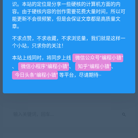
识。本站的定位是分享一些硬核的计算机方面的内
容。由于硬核内容的创作需要花费大量时间，所以可
网站
能更新不会很频繁，但是会保证文章都是高质量文
章。
不求点赞，不求收藏，不求浏览量，我们就是这样一
个小站，只求你的关注！
下次发表评论时，请在此浏览器中保存我的姓名、电子
本站上线同时，将同步上线
微信公众号“编程小镇”
邮件和网站
、
微信小程序“编程小镇”
、
知乎“编程小镇”
、
今日头条“编程小镇”
等平台，尽请期待~