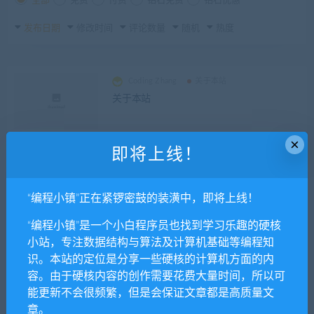
全部
免费
付费
钻石免费
钻石优惠
发布日期
修改时间
评论数量
随机
热度
Coding Zhang
关于本站
关于本站
×
即将上线！
Coding Zhang
数据结构
数据结构 分类简介
“编程小镇”正在紧锣密鼓的装潢中，即将上线！
“编程小镇”是一个小白程序员也找到学习乐趣的硬核
Coding Zhang
关于本站
小站，专注数据结构与算法及计算机基础等编程知
建立本站的一些感悟
识。本站的定位是分享一些硬核的计算机方面的内
容。由于硬核内容的创作需要花费大量时间，所以可
能更新不会很频繁，但是会保证文章都是高质量文
章。
Coding Zhang
关于本站